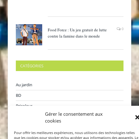
0
Food Force : Un jeu gratuit de lutte
contre la famine dans le monde
CATÉGORIES
Au jardin
BD
Bricoleur
Gérer le consentement aux
Films
cookies
Internet
Pour offrir les meilleures expériences, nous utilisons des technologies telles
Jeux
que les cookies pour stocker et/ou accéder aux informations des appareils. Le