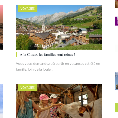
VOYAGES
A la Clusaz, les familles sont reines !
Vous vous demandez où partir en vacances cet été en
famille, loin de la foule…
VOYAGES