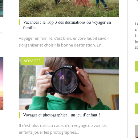
Vacances : le Top 3 des destinations où voyager en
L
famille
u
es
t
Voyager en famille, c’est bien, encore faut-il savoir
l
s’organiser et choisir la bonne destination. En…
s
VOYAGES
Voyager et photographier : un jeu d’enfant !
Il n’est plus rare au cours d’un voyage de voir les
enfants jouer les photographes…