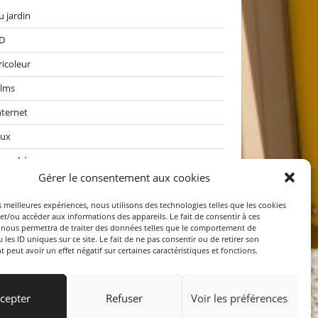
u jardin
D
ricoleur
ilms
nternet
eux
araoké
Gérer le consentement aux cookies
ivres
es meilleures expériences, nous utilisons des technologies telles que les cookies
oisirs divers
et/ou accéder aux informations des appareils. Le fait de consentir à ces
 nous permettra de traiter des données telles que le comportement de
orties
 les ID uniques sur ce site. Le fait de ne pas consentir ou de retirer son
peut avoir un effet négatif sur certaines caractéristiques et fonctions.
oyages
cepter
Refuser
Voir les préférences