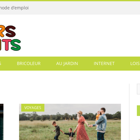
 mode d’emploi
S
BRICOLEUR
AU JARDIN
INTERNET
LOIS
VOYAGES