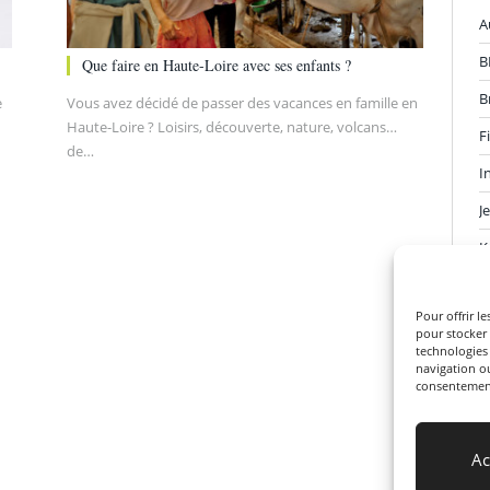
A
B
Que faire en Haute-Loire avec ses enfants ?
B
e
Vous avez décidé de passer des vacances en famille en
Haute-Loire ? Loisirs, découverte, nature, volcans…
F
de…
I
J
K
L
Pour offrir l
L
pour stocker 
technologies
S
navigation ou
consentement 
V
Ac