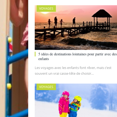
VOYAGES
5 idées de destinations lointaines pour partir avec des
enfants
Les voyages avec les enfants font rêver, mais c’est
souvent un vrai casse-tête de choisir…
VOYAGES