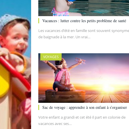
Vacances : lutter contre les petits problème de santé
Les vacances d’été en famille sont souvent synonym
de baignade à la mer. Un vrai…
VOYAGES
Sac de voyage : apprendre à son enfant à s’organiser
Votre enfant a grandi et cet été il part en colonie de
vacances avec ses…