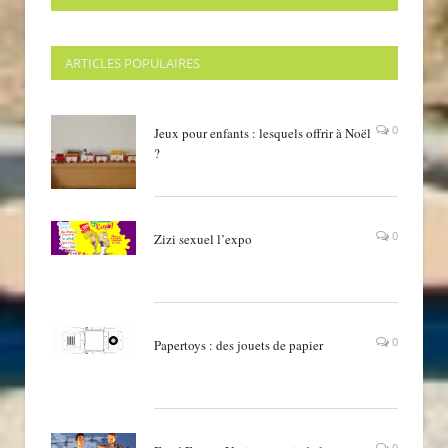
ARTICLES POPULAIRES
0
Jeux pour enfants : lesquels offrir à Noël
?
0
Zizi sexuel l’expo
0
Papertoys : des jouets de papier
0