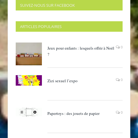
SUIVEZ-NOUS SUR FACEBOOK
ARTICLES POPULAIRES
0
Jeux pour enfants : lesquels offrir à Noël
?
0
Zizi sexuel l’expo
0
Papertoys : des jouets de papier