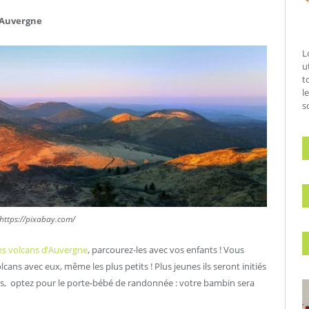
d’Auvergne
L
u
t
l
s
 https://pixabay.com/
des volcans d’Auvergne
, parcourez-les avec vos enfants ! Vous
lcans avec eux, même les plus petits ! Plus jeunes ils seront initiés
etits, optez pour le porte-bébé de randonnée : votre bambin sera