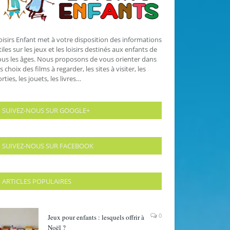
oisirs Enfant met à votre disposition des informations
tiles sur les jeux et les loisirs destinés aux enfants de
ous les âges. Nous proposons de vous orienter dans
es choix des films à regarder, les sites à visiter, les
orties, les jouets, les livres…
SUIVEZ-NOUS SUR GOOGLE+
SUIVEZ-NOUS SUR FACEBOOK
ARTICLES POPULAIRES
0
Jeux pour enfants : lesquels offrir à
Noël ?