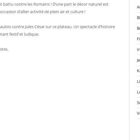
t battu contre les Romains ! D’une part le décor naturel est
A
occasion d’allier activité de plein air et culture !
B
ois contre Jules César sur ce plateau. Un spectacle d’histoire
B
tant festif et ludique.
F
stes.
I
J
K
L
L
S
V