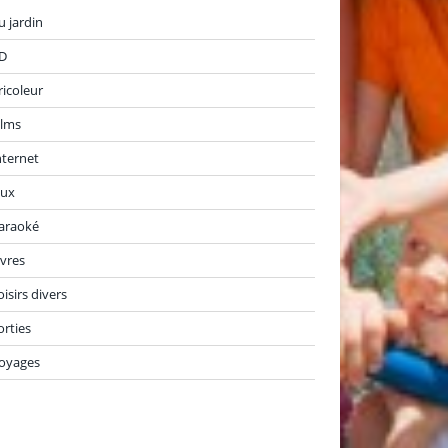
u jardin
D
ricoleur
ilms
nternet
eux
araoké
ivres
oisirs divers
orties
oyages