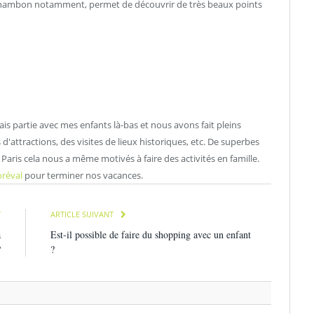
de Chambon notamment, permet de découvrir de très beaux points
ais partie avec mes enfants là-bas et nous avons fait pleins
'attractions, des visites de lieux historiques, etc. De superbes
aris cela nous a même motivés à faire des activités en famille.
oréval
pour terminer nos vacances.
T
ARTICLE SUIVANT
a
Est-il possible de faire du shopping avec un enfant
?
?