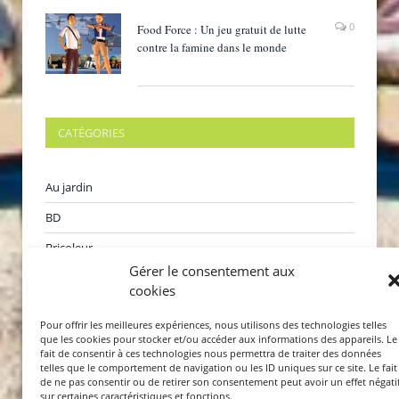
0
Food Force : Un jeu gratuit de lutte
contre la famine dans le monde
CATÉGORIES
Au jardin
BD
Bricoleur
Gérer le consentement aux
Films
cookies
Internet
Pour offrir les meilleures expériences, nous utilisons des technologies telles
Jeux
que les cookies pour stocker et/ou accéder aux informations des appareils. Le
fait de consentir à ces technologies nous permettra de traiter des données
Karaoké
telles que le comportement de navigation ou les ID uniques sur ce site. Le fait
de ne pas consentir ou de retirer son consentement peut avoir un effet négati
sur certaines caractéristiques et fonctions.
Livres