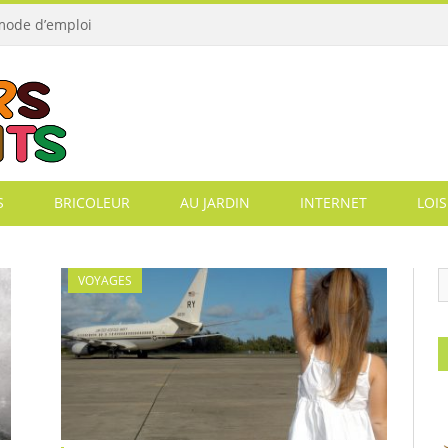
 mode d’emploi
S
BRICOLEUR
AU JARDIN
INTERNET
LOIS
VOYAGES