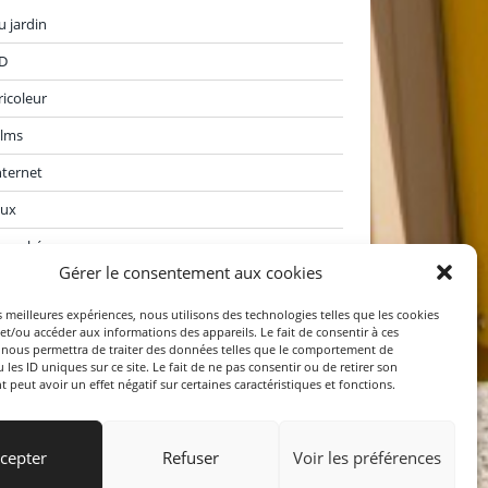
u jardin
D
ricoleur
ilms
nternet
eux
araoké
Gérer le consentement aux cookies
ivres
es meilleures expériences, nous utilisons des technologies telles que les cookies
oisirs divers
et/ou accéder aux informations des appareils. Le fait de consentir à ces
 nous permettra de traiter des données telles que le comportement de
orties
 les ID uniques sur ce site. Le fait de ne pas consentir ou de retirer son
peut avoir un effet négatif sur certaines caractéristiques et fonctions.
oyages
cepter
Refuser
Voir les préférences