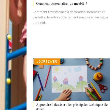
Comment personnaliser un meublé ?
Comment transformer la décoration sommaire et
vieillotte de votre appartement meublé en véritable
petit nid…
LOISIRS DIVERS
Apprendre à dessiner : les principales techniques de
dessin