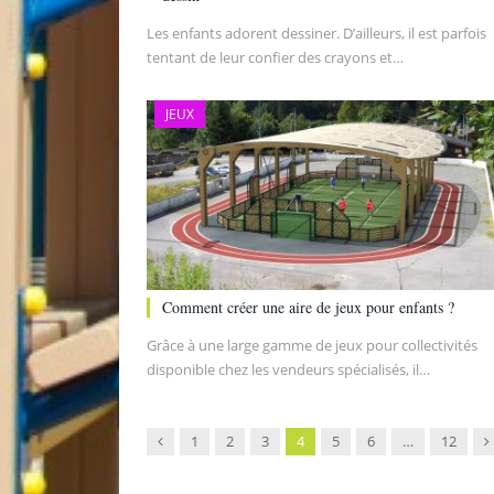
Les enfants adorent dessiner. D’ailleurs, il est parfois
tentant de leur confier des crayons et…
JEUX
Comment créer une aire de jeux pour enfants ?
Grâce à une large gamme de jeux pour collectivités
disponible chez les vendeurs spécialisés, il…
Précédent
S
1
2
3
4
5
6
…
12