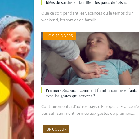
Idées de sorties en famille : les parcs de loisirs
Que ce soit pendant les vacances ou le temps d’un
weekend, les sorties en famille…
LOISIRS DIVERS
Premiers Secours : comment familiariser les enfants
avec les gestes qui sauvent ?
Contrairement à d’autres pays d’Europe, la France n’e
pas suffisamment formée aux gestes de premiers…
BRICOLEUR